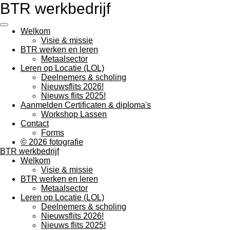
BTR werkbedrijf
Ga
direct
naar
Welkom
de
Visie & missie
hoofdinhoud
BTR werken en leren
Metaalsector
Leren op Locatie (LOL)
Deelnemers & scholing
Nieuwsflits 2026!
Nieuws flits 2025!
Aanmelden Certificaten & diploma's
Workshop Lassen
Contact
Forms
© 2026 fotografie
BTR werkbedrijf
Welkom
Visie & missie
BTR werken en leren
Metaalsector
Leren op Locatie (LOL)
Deelnemers & scholing
Nieuwsflits 2026!
Nieuws flits 2025!